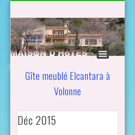
TARIFS, PROMO ET PLANNINGS
NOS 3 GÎTES À VOLONNE
ACTIVITÉS
CONTACT
ACCUEIL
GALERIE
ACCÈS
Gîte meublé Elcantara à
Volonne
Déc 2015