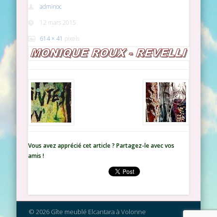
adminoc
12 mars 2015
614 × 41
pixels
Vous avez apprécié cet article ? Partagez-le avec vos
amis !
© 2026 Gîte meublé Elcantara à Volonne