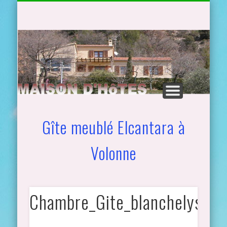
TARIFS, PROMO ET PLANNINGS
NOS 3 GÎTES À VOLONNE
ACTIVITÉS
CONTACT
ACCUEIL
GALERIE
ACCÈS
Gîte meublé Elcantara à
Volonne
Chambre_Gite_blanchelys_G