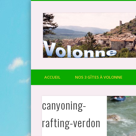
ACCUEIL
NOS 3 GÎTES À VOLONNE
canyoning-
rafting-verdon