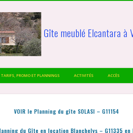
Gîte meublé Elcantara à 
TARIFS, PROMO ET PLANNINGS
ACTIVITÉS
ACCÈS
VOIR le Planning du gîte SOLASI – G11154
Planning du Gîte en location Blanchelys – G11335 en